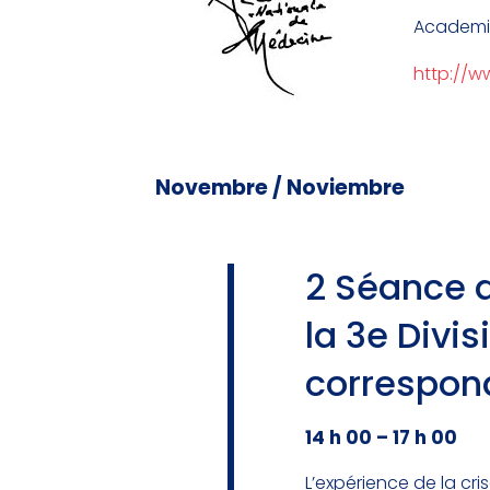
Academia
http://w
Novembre / Noviembre
2 Séance 
la 3e Divi
correspond
14 h 00 – 17 h 00
L’expérience de la cri