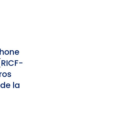
phone
(RICF-
ros
de la