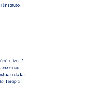
 (Instituto
énératives ?
s personnes
studio de las
do, Terapia