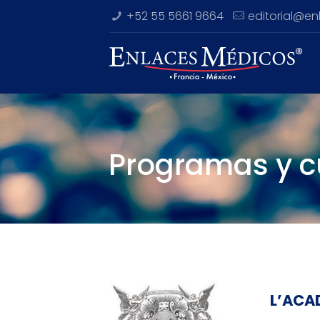
+52 55 5661 9664
editorial@e
Programas y c
L’ACA