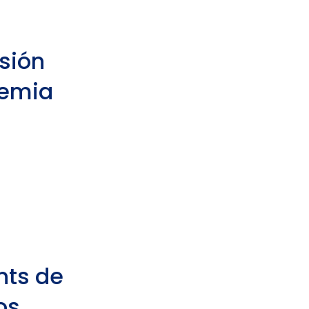
sión
demia
nts de
os