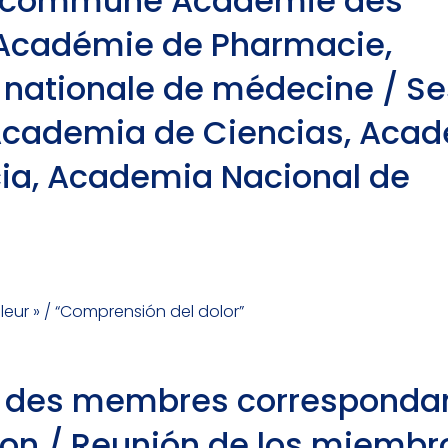
e commune Académie des
 Académie de Pharmacie,
nationale de médecine / Se
Academia de Ciencias, Aca
ia, Academia Nacional de
eur » / “Comprensión del dolor”
 des membres corresponda
sion / Reunión de los miembr