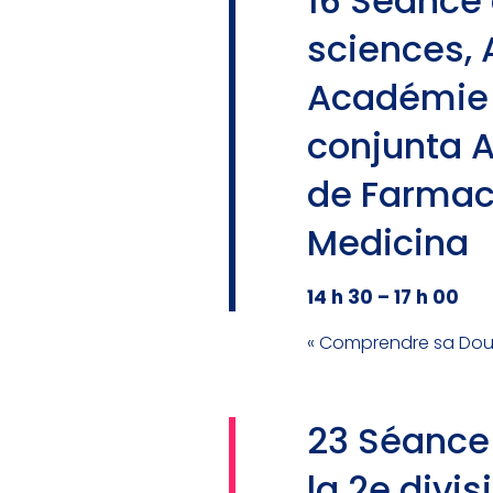
16 Séanc
sciences,
Académie 
conjunta 
de Farmac
Medicina
14 h 30 – 17 h 00
« Comprendre sa Doul
23 Séance
la 2e divi