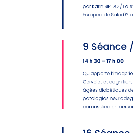
par Karin SIPIDO / La e
Europeo de Salud)? po
9 Séance 
14 h 30 – 17 h 00
Qu’apporte l’imageri
Cervelet et cognition,
âgées diabétiques de 
patologías neurodegen
con insulina en pers