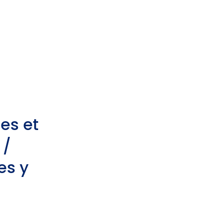
es et
 /
es y