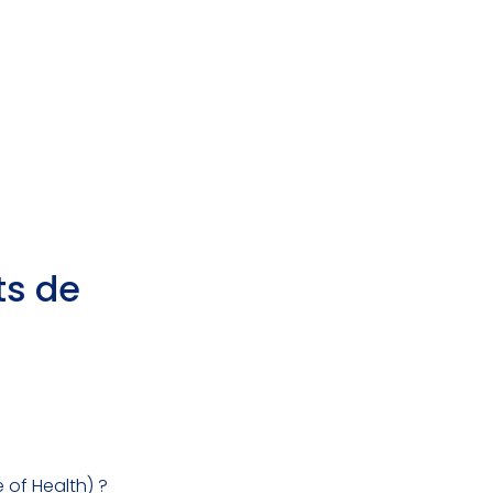
ts de
e of Health) ?