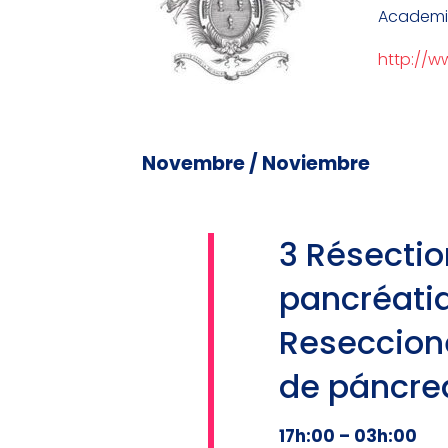
Academia
http://w
Novembre / Noviembre
3 Résectio
pancréatiq
Reseccione
de páncrea
17h:00 – 03h:00