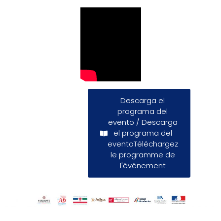
Descarga el
programa del
evento / Descarga
el programa del
eventoTéléchargez
le programme de
l'événement